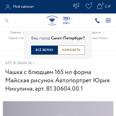
0
0
0
0 ₽
Мой кабинет
Главная
/
Каталог
/
Фарфоровые чашки
/
Чашки с блюдцами
/
Ваш город
Санкт-Петербург?
Чашка с блюдцем 165 мл форма Майская рисунок Автопортрет Юрия
Никулина, арт. 81.30604.00.1
ВСЁ ВЕРНО
ИЗМЕНИТЬ
АРТ.
81.30604.00.1
Чашка с блюдцем 165 мл форма
Майская рисунок Автопортрет Юрия
Никулина, арт. 81.30604.00.1