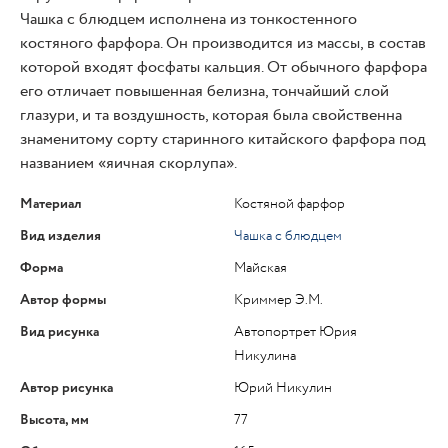
Чашка с блюдцем исполнена из тонкостенного
костяного фарфора. Он производится из массы, в состав
которой входят фосфаты кальция. От обычного фарфора
его отличает повышенная белизна, тончайший слой
глазури, и та воздушность, которая была свойственна
знаменитому сорту старинного китайского фарфора под
названием «яичная скорлупа».
Материал
Костяной фарфор
Вид изделия
Чашка с блюдцем
Форма
Майская
Автор формы
Криммер Э.М.
Вид рисунка
Автопортрет Юрия
Никулина
Автор рисунка
Юрий Никулин
Высота, мм
77