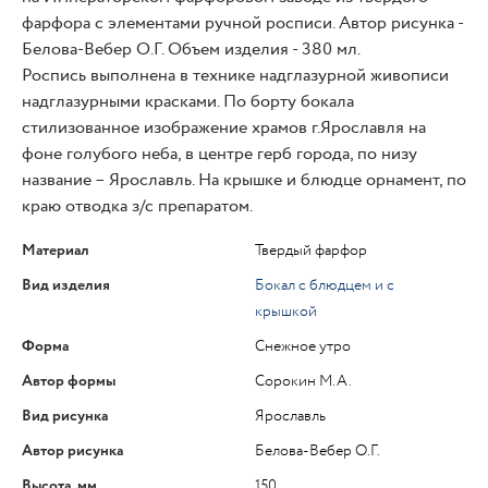
фарфора с элементами ручной росписи. Автор рисунка -
Белова-Вебер О.Г. Объем изделия - 380 мл.
Роспись выполнена в технике надглазурной живописи
надглазурными красками. По борту бокала
стилизованное изображение храмов г.Ярославля на
фоне голубого неба, в центре герб города, по низу
название – Ярославль. На крышке и блюдце орнамент, по
краю отводка з/с препаратом.
Материал
Твердый фарфор
Вид изделия
Бокал с блюдцем и с
крышкой
Форма
Снежное утро
Автор формы
Сорокин М.А.
Вид рисунка
Ярославль
Автор рисунка
Белова-Вебер О.Г.
Высота, мм
150