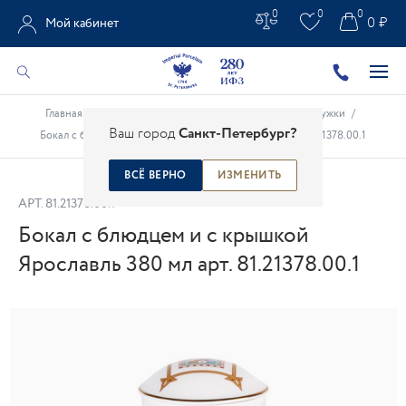
0
0
0
0 ₽
Мой кабинет
Главная
/
Каталог
/
Фарфоровые чашки
/
Бокалы, кружки
/
Ваш город
Санкт-Петербург?
Бокал с блюдцем и с крышкой Ярославль 380 мл арт. 81.21378.00.1
ВСЁ ВЕРНО
ИЗМЕНИТЬ
АРТ.
81.21378.00.1
Бокал с блюдцем и с крышкой
Ярославль 380 мл арт. 81.21378.00.1