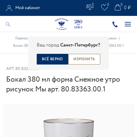
0
0
0
0 ₽
Мой кабинет
Главная
/
Каталог
/
Фарфоровые чашки
/
Бокалы, кружки
/
Ваш город
Санкт-Петербург?
Бокал 380 мл форма Снежное утро рисунок Мы арт. 80.83363.00.1
ВСЁ ВЕРНО
ИЗМЕНИТЬ
АРТ.
80.83363.00.1
Бокал 380 мл форма Снежное утро
рисунок Мы арт. 80.83363.00.1