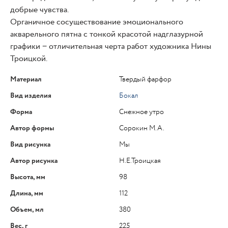
добрые чувства.
Органичное сосуществование эмоционального
акварельного пятна с тонкой красотой надглазурной
графики − отличительная черта работ художника Нины
Троицкой.
Материал
Твердый фарфор
Вид изделия
Бокал
Форма
Снежное утро
Автор формы
Сорокин М.А.
Вид рисунка
Мы
Автор рисунка
Н.Е.Троицкая
Высота, мм
98
Длина, мм
112
Объем, мл
380
Вес, г
225