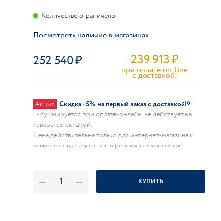
Количество ограничено
Посмотреть наличие в магазинах
239 913
₽
252 540
при оплате on-line
c доставкой!
Акция
Скидка - 5% на первый заказ с доставкой!*
* - суммируется при оплате-онлайн, не действует на
товары со скидкой.
Цена действительна только для интернет-магазина и
может отличаться от цен в розничных магазинах
КУПИТЬ