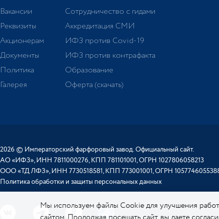
Вакансии
Сотрудничество с гидами
Реквизиты
Аккредитация СМИ
Акционерам
ИФЗ против Covid-19
Документы
ИФЗ против контрафакта
Политика
Образование
Галерея
Оферта (скачать)
2026 © Императорский фарфоровый завод. Официальный сайт.
АО «ИФЗ», ИНН 7811000276, КПП 781101001, ОГРН 1027806058213
ООО «ТД ЛФЗ», ИНН 7730518581, КПП 773001001, ОГРН 105774605538
Политика обработки и защиты персональных данных
Мы используем файлы Cookie для улучшения работ
сайтом. Продолжая посещать сайт, вы даете соглас