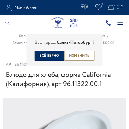
0
0
0
0 ₽
Мой кабинет
Главная
/
Каталог
/
Французский фарфор Deshoulier
/
Ваш город
Санкт-Петербург?
Блюдо для хлеба, форма California (Калифорния), арт 96.11322.00.1
ВСЁ ВЕРНО
ИЗМЕНИТЬ
АРТ.
96.11322.00.1
Блюдо для хлеба, форма California
(Калифорния), арт 96.11322.00.1