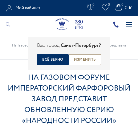
0
0
0
0 ₽
Мой кабинет
Главная
/
Все новости
/
Новости ИФЗ
/
Ваш город
Санкт-Петербург?
На Газовом форуме Императорский фарфоровый завод представит
обновленную серию «Народности России»
ВСЁ ВЕРНО
ИЗМЕНИТЬ
НА ГАЗОВОМ ФОРУМЕ
ИМПЕРАТОРСКИЙ ФАРФОРОВЫЙ
ЗАВОД ПРЕДСТАВИТ
ОБНОВЛЕННУЮ СЕРИЮ
«НАРОДНОСТИ РОССИИ»