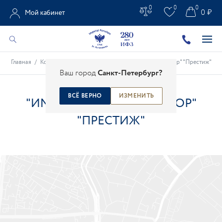
0
0
0
0 ₽
Мой кабинет
Главная
/
Контакты
/
Магазины
/
"Императорский фарфор" "Престиж"
Ваш город
Санкт-Петербург?
ВСЁ ВЕРНО
ИЗМЕНИТЬ
"ИМПЕРАТОРСКИЙ ФАРФОР"
"ПРЕСТИЖ"