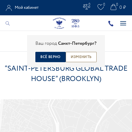
0
0
0
0 ₽
Мой кабинет
Главная
/
Контакты
/
Магазины
/
Ваш город
Санкт-Петербург?
“Saint-Petersburg Global Trade House” (Brooklyn)
ВСЁ ВЕРНО
ИЗМЕНИТЬ
“SAINT-PETERSBURG GLOBAL TRADE
HOUSE” (BROOKLYN)