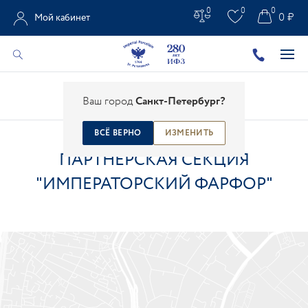
0
0
0
0 ₽
Мой кабинет
Главная
/
Контакты
/
Магазины
/
Ваш город
Санкт-Петербург?
Партнерская секция "Императорский фарфор"
ВСЁ ВЕРНО
ИЗМЕНИТЬ
ПАРТНЕРСКАЯ СЕКЦИЯ
"ИМПЕРАТОРСКИЙ ФАРФОР"