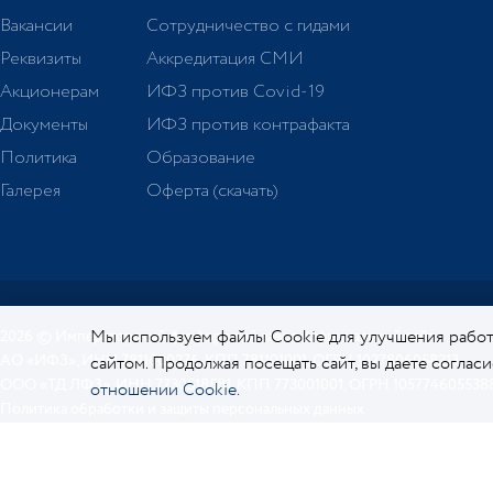
Вакансии
Сотрудничество с гидами
Реквизиты
Аккредитация СМИ
Акционерам
ИФЗ против Covid-19
Документы
ИФЗ против контрафакта
Политика
Образование
Галерея
Оферта (скачать)
Мы используем файлы Cookie для улучшения работ
2026 © Императорский фарфоровый завод. Официальный сайт.
АО «ИФЗ», ИНН 7811000276, КПП 781101001, ОГРН 1027806058213
сайтом. Продолжая посещать сайт, вы даете соглас
ООО «ТД ЛФЗ», ИНН 7730518581, КПП 773001001, ОГРН 105774605538
отношении Cookie.
Политика обработки и защиты персональных данных