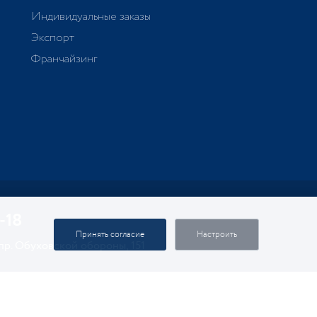
Индивидуальные заказы
Экспорт
Франчайзинг
-18
Принять согласие
Настроить
 пр. Обуховской обороны, 151