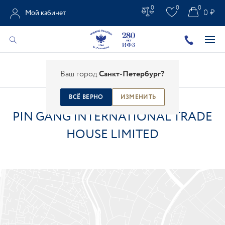
0
0
0
0 ₽
Мой кабинет
Главная
/
Контакты
/
Магазины
/
Ваш город
Санкт-Петербург?
Pin Gang International Trade House Limited
ВСЁ ВЕРНО
ИЗМЕНИТЬ
PIN GANG INTERNATIONAL TRADE
HOUSE LIMITED