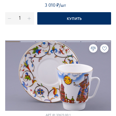
3 010
₽
/шт
КУПИТЬ
АРТ. 81.32623.00.1