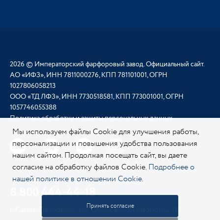
2026 © Императорский фарфоровый завод. Официальный сайт.
АО «ИФЗ», ИНН 7811000276, КПП 781101001, ОГРН
1027806058213
ООО «ТД ЛФЗ», ИНН 7730518581, КПП 773001001, ОГРН
1057746055388
Политика обработки и защиты персональных данных
Мы используем файлы Cookie для улучшения работы,
персонализации и повышения удобства пользования
нашим сайтом. Продолжая посещать сайт, вы даете
согласие на обработку файлов Cookie.
Подробнее о
нашей политике в отношении Cookie.
8 800 444-44-18
Принять согласие
г. Санкт-Петербург, пр. Обуховской обороны, 151