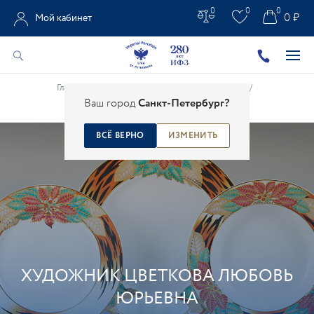
0
0
0
0 ₽
Мой кабинет
Главная
/
О Заводе
/
Художники
/
Художники
/
Ваш город
Санкт-Петербург?
Цветкова Любовь Юрьевна
ВСЁ ВЕРНО
ИЗМЕНИТЬ
ХУДОЖНИКИ
ХУДОЖНИК ЦВЕТКОВА ЛЮБОВЬ
ЮРЬЕВНА