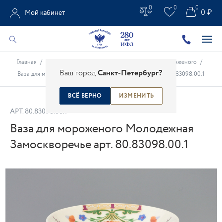
0
0
0
0 ₽
Мой кабинет
Главная
/
Каталог
/
Столовые предметы
/
Вазы для мороженого
/
Ваш город
Санкт-Петербург?
Ваза для мороженого Молодежная Замоскворечье арт. 80.83098.00.1
ВСЁ ВЕРНО
ИЗМЕНИТЬ
АРТ.
80.83098.00.1
Ваза для мороженого Молодежная
Замоскворечье арт. 80.83098.00.1