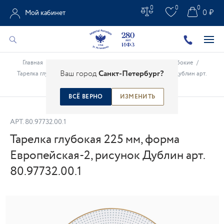
0
0
0
0 ₽
Мой кабинет
Главная
/
Каталог
/
Столовые предметы
/
Тарелки глубокие
/
Ваш город
Санкт-Петербург?
Тарелка глубокая 225 мм, форма Европейская-2, рисунок Дублин арт.
80.97732.00.1
ВСЁ ВЕРНО
ИЗМЕНИТЬ
АРТ.
80.97732.00.1
Тарелка глубокая 225 мм, форма
Европейская-2, рисунок Дублин арт.
80.97732.00.1