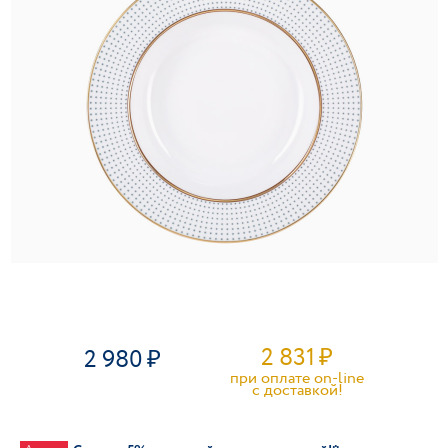
2 831
₽
2 980
при оплате on-line
c доставкой!