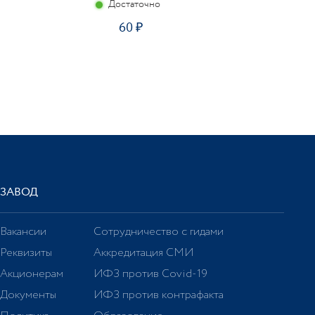
Достаточно
60
ЗАВОД
Вакансии
Сотрудничество с гидами
Реквизиты
Аккредитация СМИ
Акционерам
ИФЗ против Covid-19
Документы
ИФЗ против контрафакта