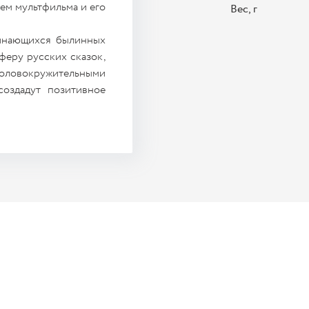
ем мультфильма и его
Вес, г
минающихся былинных
феру русских сказок,
ловокружительными
создадут позитивное