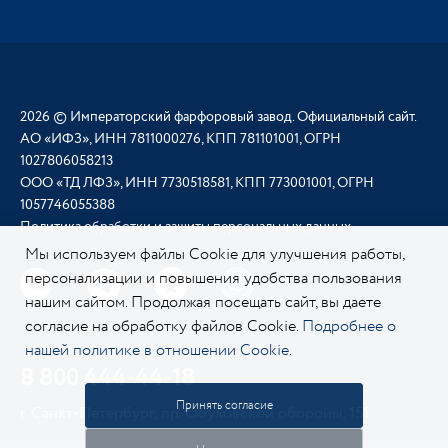
2026 © Императорский фарфоровый завод. Официальный сайт.
АО «ИФЗ», ИНН 7811000276, КПП 781101001, ОГРН
1027806058213
ООО «ТД ЛФЗ», ИНН 7730518581, КПП 773001001, ОГРН
1057746055388
Политика обработки и защиты персональных данных
Мы используем файлы Cookie для улучшения работы,
персонализации и повышения удобства пользования
нашим сайтом. Продолжая посещать сайт, вы даете
согласие на обработку файлов Cookie.
Подробнее о
нашей политике в отношении Cookie.
8 800 444-44-18
Принять согласие
г. Санкт-Петербург, пр. Обуховской обороны, 151