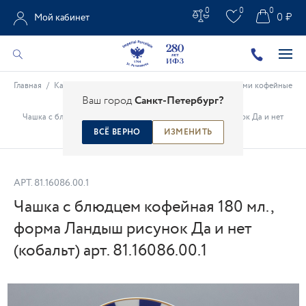
0
0
0
0 ₽
Мой кабинет
Главная
/
Каталог
/
Фарфоровые чашки
/
Чашки с блюдцами кофейные
Ваш город
Санкт-Петербург?
/
Чашка с блюдцем кофейная 180 мл., форма Ландыш рисунок Да и нет
(кобальт) арт. 81.16086.00.1
ВСЁ ВЕРНО
ИЗМЕНИТЬ
АРТ.
81.16086.00.1
Чашка с блюдцем кофейная 180 мл.,
форма Ландыш рисунок Да и нет
(кобальт) арт. 81.16086.00.1