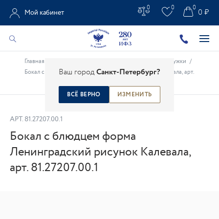
0
0
0
0 ₽
Мой кабинет
Главная
/
Каталог
/
Фарфоровые чашки
/
Бокалы, кружки
/
Ваш город
Санкт-Петербург?
Бокал с блюдцем форма Ленинградский рисунок Калевала, арт.
81.27207.00.1
ВСЁ ВЕРНО
ИЗМЕНИТЬ
АРТ.
81.27207.00.1
Бокал с блюдцем форма
Ленинградский рисунок Калевала,
арт. 81.27207.00.1