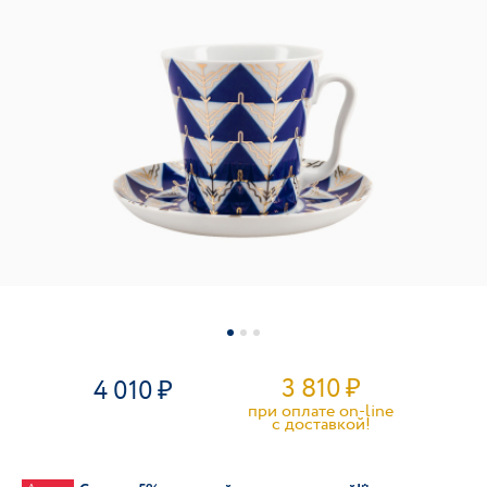
3 810
₽
4 010
при оплате on-line
c доставкой!