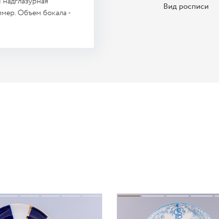
 надглазурная
Вид росписи
ммер. Объем бокала -