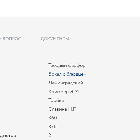
Ь ВОПРОС
ДОКУМЕНТЫ
Твердый фарфор
Бокал с блюдцем
Ленинградский
Криммер Э.М.
Тройка
Славина Н.П.
360
376
едметов
2