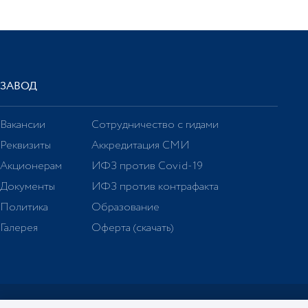
ЗАВОД
Вакансии
Сотрудничество с гидами
Реквизиты
Аккредитация СМИ
Акционерам
ИФЗ против Covid-19
Документы
ИФЗ против контрафакта
Политика
Образование
Галерея
Оферта (скачать)