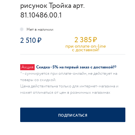
рисунок Тройка арт.
81.10486.00.1
2 385
₽
2 510
при оплате on-line
c доставкой!
Акция
Скидка - 5% на первый заказ с доставкой!*
* - суммируется при оплате-онлайн, не действует на
товары со скидкой.
Цена действительна только для интернет-магазина и
может отличаться от цен в розничных магазинах
ПОДПИСАТЬСЯ