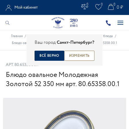
0
0
0
0 ₽
Мой кабинет
Главная
/
Каталог
/
Столовые предметы
/
Фарфоровые блюда
/
Ваш город
Санкт-Петербург?
Блюдо овальное Молодежная Золотой 52 350 мм арт. 80.65358.00.1
ВСЁ ВЕРНО
ИЗМЕНИТЬ
АРТ.
80.65358.00.1
Блюдо овальное Молодежная
Золотой 52 350 мм арт. 80.65358.00.1