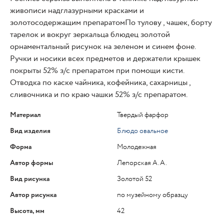
живописи надглазурными красками и
золотосодержащим препаратомПо тулову , чашек, борту
тарелок и вокруг зеркальца блюдец золотой
орнаментальный рисунок на зеленом и синем фоне.
Ручки и носики всех предметов и держатели крышек
покрыты 52% з/с препаратом при помощи кисти.
Отводка по каске чайника, кофейника, сахарницы ,
сливочника и по краю чашки 52% з/с препаратом.
Материал
Твердый фарфор
Вид изделия
Блюдо овальное
Форма
Молодежная
Автор формы
Лепорская А.А.
Вид рисунка
Золотой 52
Автор рисунка
по музейному образцу
Высота, мм
42