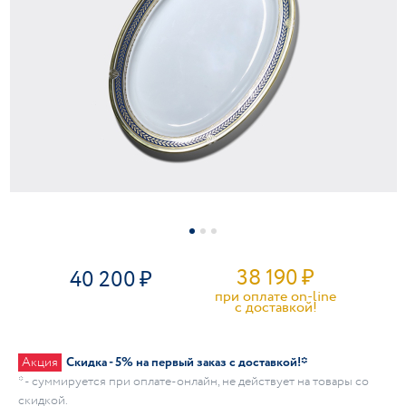
38 190
₽
40 200
при оплате on-line
c доставкой!
Акция
Скидка - 5% на первый заказ с доставкой!*
* - суммируется при оплате-онлайн, не действует на товары со
скидкой.