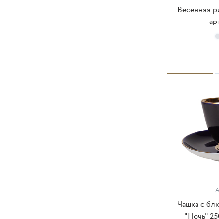
Весенняя р
арт
П
А
Чашка с бл
"Ночь" 250