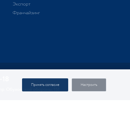
Экспорт
Франчайзинг
-18
Принять согласие
Настроить
 пр. Обуховской обороны, 151