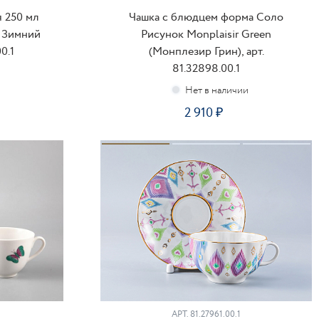
 250 мл
Чашка с блюдцем форма Соло
 Зимний
Рисунок Monplaisir Green
00.1
(Монплезир Грин), арт.
81.32898.00.1
2 910
ПОДПИСАТЬСЯ
АРТ.
81.27961.00.1